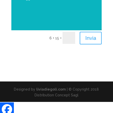
Invia
=
6 + 15
Designed by
liviadiegoli.com
| © Copyright 2018
Distribution Concept Sagl