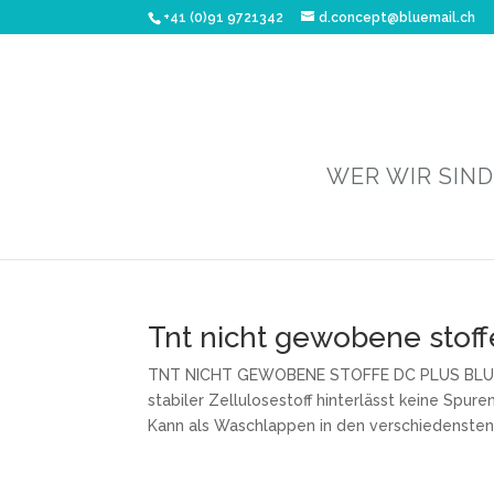
+41 (0)91 9721342
d.concept@bluemail.ch
WER WIR SIND
Tnt nicht gewobene stoff
TNT NICHT GEWOBENE STOFFE DC PLUS BLU - 
stabiler Zellulosestoff hinterlässt keine Spu
Kann als Waschlappen in den verschiedensten 