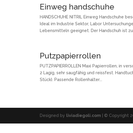
Einweg handschuhe
HANDSCHUHE NITRIL Einweg Handschuhe besond
Ideal im Industrie Sektor, Labor Untersuchung
Lebensmitteln geeignet. Der Handschuh ist zur.
Putzpapierrollen
PUTZPAPIERROLLEN Maxi Papierrollen, in versc
2 Lagig, sehr saugfähig und reissfest. Handtuc
Stück). Passende Rollenhalter...
Designed by
liviadiegoli.com
| © Copyright 2